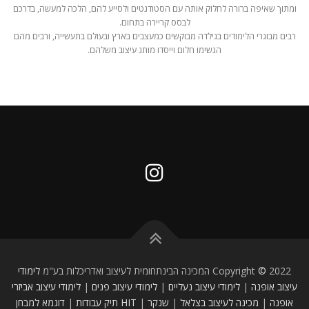
ומתוך שאיפה ברורה לחלוק אותה עם הסטודנטים ולסייע להם, הלכה למעשה, בדרכם
לבסס קריירה בתחום.
רבים מבוגרי הלימודים בגילדה מבוקשים כמעצבים בארץ ובעולם בתעשייה, ורבים מהם
הגשימו חלום וייסדו מותג עיצוב משלהם.
2022 המכינה הבינתחומית לעיצוב ואדריכלות בע"מ
©
Copyright
לימודי
עיצוב אופנה
|
לימודי עיצוב נעליים
|
לימודי עיצוב פנים
|
לימודי עיצוב אביזרי
אופנה
|
מכינה לעיצוב
בצלאל
|
שנקר
|
HIT
תיק עבודות
|
דוגמא למבחן