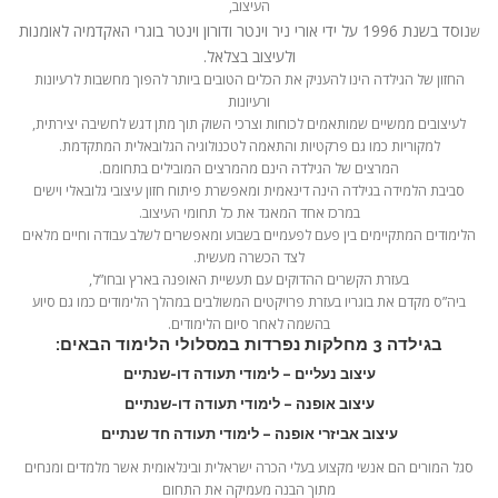
העיצוב,
נוסד בשנת 1996 על ידי אורי ניר וינטר ודורון וינטר בוגרי האקדמיה לאומנות
ש
ולעיצוב בצלאל.
החזון של הגילדה הינו להעניק את הכלים הטובים ביותר להפוך מחשבות לרעיונות
ורעיונות
לעיצובים ממשיים שמותאמים לכוחות וצרכי השוק תוך מתן דגש לחשיבה יצירתית,
למקוריות כמו גם פרקטיות והתאמה לטכנולוגיה הגלובאלית המתקדמת.
המרצים של הגילדה הינם מהמרצים המובילים בתחומם.
סביבת הלמידה בגילדה הינה דינאמית ומאפשרת פיתוח חזון עיצובי גלובאלי וישים
במרכז אחד המאגד את כל תחומי העיצוב.
הלימודים המתקיימים בין פעם לפעמיים בשבוע ומאפשרים לשלב עבודה וחיים מלאים
לצד הכשרה מעשית.
בעזרת הקשרים ההדוקים עם תעשיית האופנה בארץ ובחו”ל,
ביה”ס מקדם את בוגריו בעזרת פרויקטים המשולבים במהלך הלימודים כמו גם סיוע
בהשמה לאחר סיום הלימודים.
בגילדה 3 מחלקות נפרדות במסלולי הלימוד הבאים:
עיצוב נעליים – לימודי תעודה דו-שנתיים
עיצוב אופנה – לימודי תעודה דו-שנתיים
עיצוב אביזרי אופנה – לימודי תעודה חד שנתיים
סגל המורים הם אנשי מקצוע בעלי הכרה ישראלית ובינלאומית אשר מלמדים ומנחים
מתוך הבנה מעמיקה את התחום