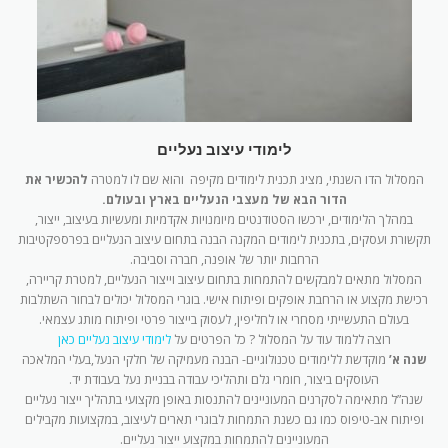
לימודי עיצוב נעליים
המסלול הדו השנתי, מציג תכנית לימודים מקיפה והוא שם לו למטרה
להכשיר את
הדור הבא של מעצבי הנעליים בארץ ובעולם.
במהלך הלימודים, ירכשו הסטודנטים מיומנויות אקדמיות ומעשיות בעיצוב, ייצור,
תקשורת ועסקים, בתכנית לימודים המקנה הבנה בתחום עיצוב הנעליים בפרספקטיבות
הרחבות יותר של אופנה, חברה וסביבה.
המסלול מתאים למבקשים להתמחות בתחום עיצוב וייצור הנעליים, למטרת קריירה,
רכישת מקצוע או הרחבת אופקים ופיתוח אישי. בוגרי המסלול יכולים לבחור השתלבות
בעולם התעשייתי מסחרי או לחליפין, לעסוק בייצור פרטי ופיתוח מותג עצמאי.
רוצה ללמוד עוד על המסלול ? כל הפרטים על
לימודי עיצוב נעליים כאן
שנה א’
מוקדשת ללימודים טכנולוגיים- הבנה מעמיקה של חלקי הנעל,בעלי המלאכה
העוסקים ביצור, חומרי גלם ותהליכי עבודה בבניית נעל בעבודת יד.
שנה”ל מתאימה לסקרנים המעוניינים להתנסות באופן מקצועי בתהליך ייצור נעליים
ופיתוח אב-טיפוס כמו גם כשנת התמחות לבוגרי תארים לעיצוב, במקצועות מקבילים
המעוניינים להתמחות במקצוע ייצור נעליים.