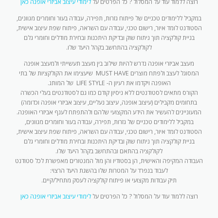
רוצה ללמוד עוד על המסלול ? כל הפרטים על
לימודי עיצוב אביזרי אופנה כאן
במקביל ללימודים טכניים של פיתוח גזרות, תפירה, עבודה בעור וחומרים מגוונים,
הסטודנט לומד איור, רישום טכני, עבודה עם השראה, פיתוח שפת עיצוב אישית,
בניית קולקציה תוך ניתוח שוק ובדיקת היתכנות ובחירת מודלים וחומרי גלם
לקולקציה בהתחשב בקהל היעד שלו.
מעצב אביזרי אופנה נדרש להיות שילוב בין מעצב תעשייתי ולמעצב אופנה
המסוגל לעצב ולפתח מוצרים MUST HAVE שיעצימו את הקולקציות של בתי
האופנה ויקדמו את רעיון ה- LIFE STYLE של המותג.
הקורס מתאים לסטודנטים ללא ניסיון קודם כמו גם לסטודנטים בעלי הכשרה
בתחומים מקבילים (עיצוב אופנה, עיצוב נעליים, עיצוב אביזרי אופנה וכדומה)
המעוניינים להעשיר את הידע המקצועי שלהם ולהתפתח לענף אביזרי האופנה.
במקביל ללימודים טכניים של גזרות, תפירה, עבודה בעור וחומרים מגוונים,
הסטודנט לומד איור, רישום טכני, עבודה עם השראה, פיתוח שפת עיצוב אישית,
בניית קולקציה תוך ניתוח שוק ובדיקת היתכנות ובחירת מודלים וחומרי גלם
לקולקציה בהתאם ובהתחשב בקהל היעד שלו.
העבודה המקיפה והאישית, הן בסטודיו והן מול המנטורים מאפשרת לכל סטודנט
לעבוד בנפרד על המטרות שלו בהשגת היעד הרצוי:
תיק עבודות מקצועי או פיתוח קולקציה לעסק מתחיל/קיים.
רוצה ללמוד עוד על המסלול ? כל הפרטים על
לימודי עיצוב אביזרי אופנה כאן