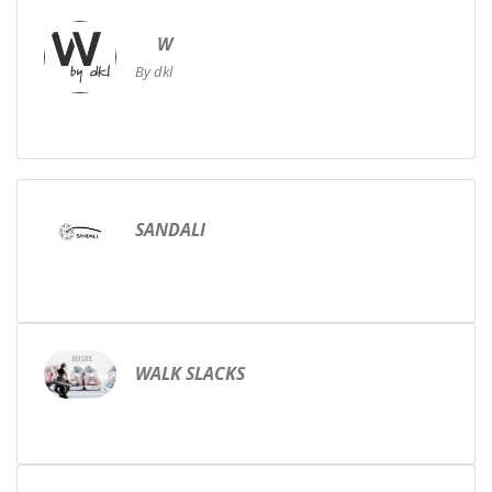
W
By dkl
SANDALI
WALK SLACKS