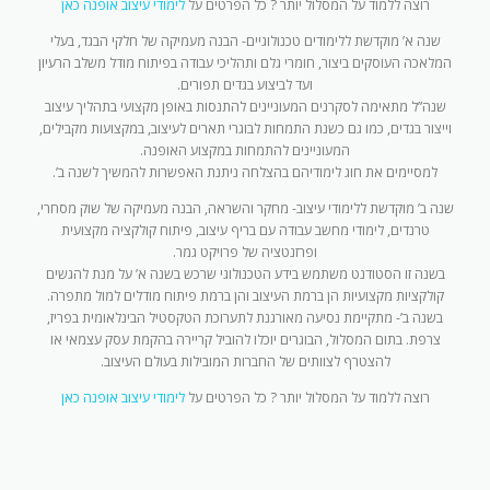
רוצה ללמוד על המסלול יותר ? כל הפרטים על
לימודי עיצוב אופנה כאן
שנה א’ מוקדשת ללימודים טכנולוגיים- הבנה מעמיקה של חלקי הבגד, בעלי
המלאכה העוסקים ביצור, חומרי גלם ותהליכי עבודה בפיתוח מודל משלב הרעיון
ועד לביצוע בגדים תפורים.
שנה”ל מתאימה לסקרנים המעוניינים להתנסות באופן מקצועי בתהליך עיצוב
וייצור בגדים, כמו גם כשנת התמחות לבוגרי תארים לעיצוב, במקצועות מקבילים,
המעוניינים להתמחות במקצוע האופנה.
למסיימים את חוג לימודיהם בהצלחה ניתנת האפשרות להמשיך לשנה ב’.
שנה ב’ מוקדשת ללימודי עיצוב- מחקר והשראה, הבנה מעמיקה של שוק מסחרי,
טרנדים, לימודי מחשב עבודה עם בריף עיצוב, פיתוח קולקציה מקצועית
ופרזנטציה של פרויקט גמר.
בשנה זו הסטודנט משתמש בידע הטכנולוגי שרכש בשנה א’ על מנת להגשים
קולקציות מקצועיות הן ברמת העיצוב והן ברמת פיתוח מודלים למול מתפרה.
בשנה ב’- מתקיימת נסיעה מאורגנת לתערוכת הטקסטיל הבינלאומית בפריז,
צרפת. בתום המסלול, הבוגרים יוכלו להוביל קריירה בהקמת עסק עצמאי או
להצטרף לצוותים של החברות המובילות בעולם העיצוב.
רוצה ללמוד על המסלול יותר ? כל הפרטים על
לימודי עיצוב אופנה כאן