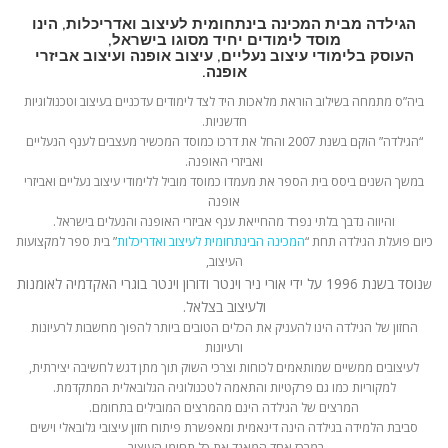
הגילדה מבית המכינה בינתחומית לעיצוב ואדריכלות, הינו
מוסד לימודים יחיד מסוגו בישראל,
העוסק בלימודי עיצוב נעליים, עיצוב אופנה ועיצוב אביזרי
אופנה.
ביה”ס מתמחה בשילוב הוראת מלאכות היד לצד לימודים עדכניים בעיצוב וטכנולוגיות
חדשניות.
“הגילדה” הוקם בשנת 2007 והחל את דרכו כמוסד המכשיר מעצבים לענף הנעליים
ואביזרי האופנה.
במשך השנים ביסס בית הספר את מעמדו כמוסד מוביל ללימודי עיצוב נעליים ואביזרי
אופנה
והיווה נדבך בלתי נפרד מהחייאת ענף אביזרי האופנה והנעלים בישראל.
כיום פועלת הגילדה תחת “
המכינה הבינתחומית לעיצוב ואדריכלות
” בית ספר למקצועות
העיצוב,
נוסד בשנת 1996 על ידי אורי ניר וינטר ודורון וינטר בוגרי האקדמיה לאומנות
ש
ולעיצוב בצלאל.
החזון של הגילדה הינו להעניק את הכלים הטובים ביותר להפוך מחשבות לרעיונות
ורעיונות
לעיצובים ממשיים שמותאמים לכוחות וצרכי השוק תוך מתן דגש לחשיבה יצירתית,
למקוריות כמו גם פרקטיות והתאמה לטכנולוגיה הגלובאלית המתקדמת.
המרצים של הגילדה הינם מהמרצים המובילים בתחומם.
סביבת הלמידה בגילדה הינה דינאמית ומאפשרת פיתוח חזון עיצובי גלובאלי וישים
במרכז אחד המאגד את כל תחומי העיצוב.