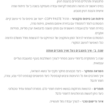
פרזנטציה ותרגילים מהירים בהצגת רעיון.
בסיס ראשוני זה מהווה התנסות לקראת עבודה מעמיקה בשנה ב’ על פיתוח שפה
אישית והצגת רעיון מגובש.
פיתוח אב טיפוס מקצועי
– תרגיל COPY PASTE- ייצור אב טיפוס על פי עיצוב קיים.
הסטודנט לומד להתמודד עם בחירת אימום מתאים, פיתוח גזרה,
בחירת חומרי גלם ועבודה ראשונית עם ספקי משנה כדוגמאת יצרן סוליות, ספידות
ועקבים.
הסטודנט אחראי לניהול הזמן והתקציב של הפרויקט עד להגשמת מודל מושלם הדומה
ככל האפשר לעיצוב המקורי.
שנה ב’- איך מעצבים נעל ואיך מוכרים אותה
שנה ב’ מתמקדת בלימודי עיצוב מסחרי לצורך השתלבות בענף כמעצבת נעליים
עצמאית.
השראה ומחקר
– כיצד מבצעים מחקר מקיף על נושא השראה,
איך מארגנים את כל הרעיונות וגיבוש קונספט? כיצד מפשטים קונספט לכדי צבע, צורה,
חומר ודגם?
חומרים
– הרצאות מרתקות בנושא פיתוח חומרי גלם. מסורת לעומת עתיד טכנולוגי.
כיצד ניתן לעשות מניפולציות לחומרי גלם?
איור ורישום טכני
– לצורך עבודה מול תעשייה.