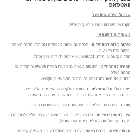
וואטסאפ
שנה א’- איך עושים נעל
מקנה את היסודות הטכניים לענף הנעליים.
נושאי לימוד שנה א’:
פיתוח גזרות למתחילים
– הכרות עם אימומים לנעליים ועם חלקי הגזרה השונים
ופיתוח גזרה מקצועית.
מודלים קלאסיים: סירה, SLINGBACK, אוקספורד, דרבי, מגף וסנדל.
תפירה למתחילים
– התנסות מעשית עם מכונות תפירה תעשייתיות הכרות עם
מכונות פאלס,
רידוד וקיפול העור כהנה לתפירה והרכבת הנעל באופן מקצועי.
ייצור נעליים למתחילים
– הכרות עם חלקי הנעל השונים ותהליכי ייצור.
ייצור נעל סירה שלב אחר שלב בעבודת יד בתהליך מתיחה על גבי אימום.
עורות
– הכרות עם תהליכי ייצור עור, סוגים ועבודה עם עורות בסטודיו.
איור למעצבי נעליים
– מדו מימד לתלת- מימד. שיטות למעצבי נעליים לצורך הצגת
רעיון מוחשי של מודל (הטלים, רינדור וטקסטורות).
מבוא לעיצוב
– הכרות ראשונית עם מונחים מעולם העיצוב: השראה, קונספט,