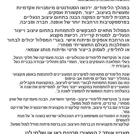
במהלך הלימודים, ירכשו הסטודנטים מיומנויות אקדמיות
ומעשיות בעיצוב, ייצור, תקשורת ועסקים,
בתכנית לימודים המקנה הבנה בתחום עיצוב הנעליים
בפרספקטיבות הרחבות יותר של אופנה, חברה וסביבה.
המסלול מתאים למבקשים להתמחות בתחום עיצוב וייצור
הנעליים, למטרת קריירה, רכישת מקצוע
או הרחבת אופקים ופיתוח אישי. בוגרי המסלול יכולים לבחור
השתלבות בעולם התעשייתי מסחרי,
או לחליפין, לעסוק בייצור פרטי ופיתוח מותג עצמאי.
שנה א’
מוקדשת ללימודים טכנולוגיים- הבנה מעמיקה של חלקי הנעל,
בעלי המלאכה העוסקים ביצור, חומרי גלם ותהליכי עבודה בבניית נעל
בעבודת יד.
שנת הלימודים מתאימה לסקרנים המעוניינים להתנסות באופן מקצועי
בתהליך ייצור נעליים ופיתוח אב-טיפוס
כמו גם כשנת התמחות לבוגרי תארים לעיצוב, במקצועות מקבילים,
המעוניינים להתמחות במקצוע ייצור נעליים. למסיימים את שנה א’
בהצלחה ניתנת האפשרות להמשיך לשנה ב’.
שנה ב’
מוקדשת ללימודי עיצוב- מחקר והשראה, הבנה מעמיקה של שוק
מסחרי, טרנדים, פיתוח למול מפעל,
עבודה עם בריף עיצוב, פיתוח קולקציה מקצועית ופרזנטציה של פרויקט
גמר.
בשנה זו הסטודנט משתמש בידע הטכנולוגי שרכש בשנה א’ על מנת
להגשים
קולקציות מקצועיות הן ברמת העיצוב והן ברמת פיתוח מודל למול מפעל.
מעניין אותך ?
השאירי פרטים כאן
או שלחי לנו