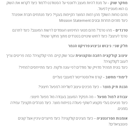
מחקר שוק
– על מנת להיות מעצב רלוונטי על הסטודנט ללמוד כיצד לקרוא את השוק
בו הוא מעוניין לפעול.
מהם כוחות השוק? מהן רמות המוצר הקיימות בענף? כיצד מנתחים חברת אופנה?
כיצד מזהים תחרות ובונים Mission Statement
טרנדים
– מהו טרנד? מהם מנועי החיפוש העומדים לרשות המעצב? כיצד לתרגם
טרנד לעיצוב? כיצד לחוש שינויים בטנרדים מתוך מחקר שטח?
חלק שני: גיבוש וביצוע פרויקט הגמר
עיצוב קולקציה רחבה ומקצועית
עבור שוק קיים. מהי קולקציה? כמה פריטים צריך
לעצב לקולקציה?
כיצד בונית תמהיל מדוייק של מודלים לפי עונה ולקוח. כיצד מתייחסים למחיר?
לימודי מחשב
– קורס אילוסטרייטור למעצבי נעליים
הכנת תיק מוצר
– כיצד מכינים עיצוב לשליחה למפעל חיצוני?
עבודה למול מפעל
– מה תפקיד המעצב בעבודה מול מפעל חיצוני.
כיצד מניעים בעלי מקצוע לשתף פעולה בפיתוח מוצר. כיצד מנהלים תקציב? עמידה
בזמנים.
אומנות הפרזנטציה
– כיצד מציגים קולקציה? כיצד מייצרים עיניין אצל קונים
פוטנציאלים?