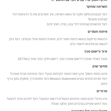
השראה ומחקר
כיצד מבצעים מחקר מקיף על נושא השראה, איך מארגנים את כל הרעיונות לכדי
קונספט מגובש?
כיצד מפשטים קונספט לכדי צבע, צורה, חומר ודגם
פיתוח חומרים
הרצאות מרתקות בנושא פיתוח חומרי גלם. מסורת לעומת עתיד טכנולוגי. כיצד ניתן
לעשות מניפולציות לחומרי גלם.
איור ורישום טכני
מעבר מאיורי אופנה לרישום אופנה טכני. רישום חלקי הבגד ואיור DETAILS.
מחקר שוק
מהם כוחות השוק? מהן רמות המוצר הקיימות בענף? כיצד מנתחים חברת אופנה?
כיצד מזהים תחרות ובונים Mission Statement כיצד מתווים דרך שיווקית בתוך בריף
עיצוב.
טרנדים
מהו טרנד? מהם מנועי החיפוש העומדים לרשות המעצב? כיצד לתרגם טרנד לעיצוב?
כיצד לחוש שינויים בטרנדים מתוך מחקר שטח?