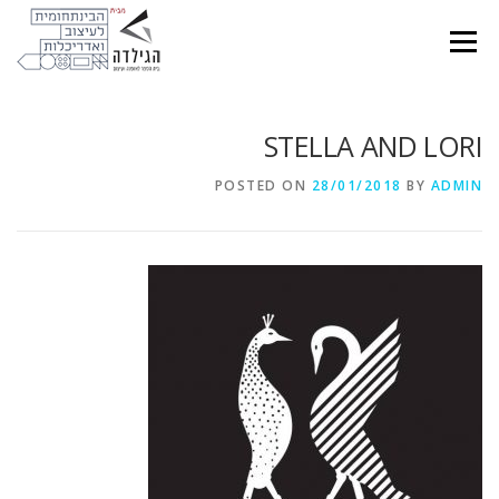
Ski
t
Menu
conten
STELLA AND LORI
POSTED ON
28/01/2018
BY
ADMIN