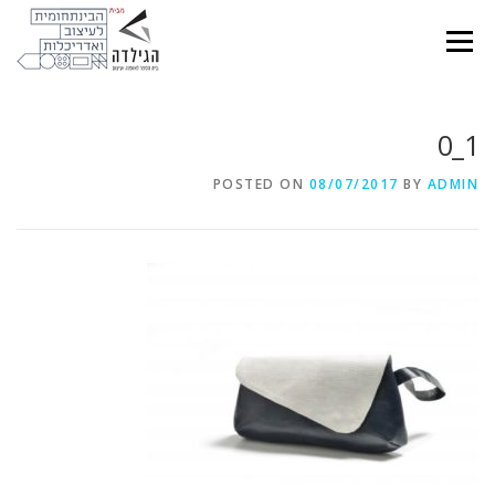
Ski
t
Menu
conten
1_0
POSTED ON
08/07/2017
BY
ADMIN