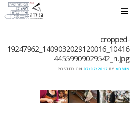
Ski
t
Menu
conten
cropped-
19247962_1409032029120016_10416
44559909029542_n.jpg
POSTED ON
07/07/2017
BY
ADMIN