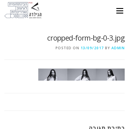
Ski
t
Menu
conten
cropped-form-bg-0-3.jpg
POSTED ON
13/09/2017
BY
ADMIN
כתיבת תגובה