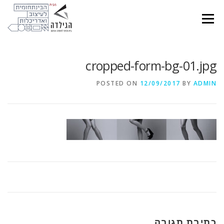
Ski
t
Menu
conten
cropped-form-bg-01.jpg
POSTED ON
12/09/2017
BY
ADMIN
כתיבת תגובה