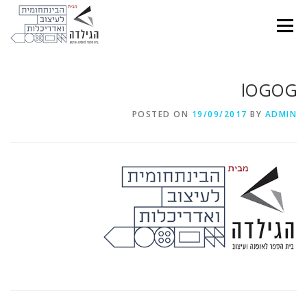
Ski
t
Menu
conten
lOGOG
POSTED ON
19/09/2017
BY
ADMIN